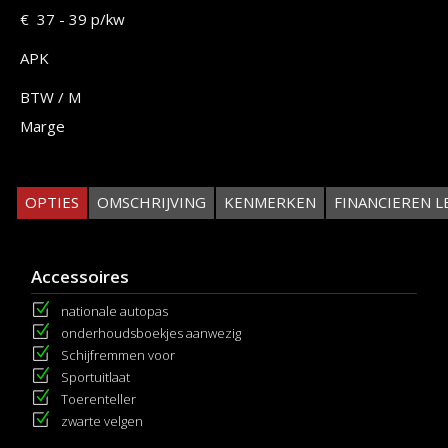
€ 37 - 39 p/kw
APK
BTW / M
Marge
OPTIES
OMSCHRIJVING
KENMERKEN
FINANCIEREN L
Accessoires
nationale autopas
onderhoudsboekjes aanwezig
Schijfremmen voor
Sportuitlaat
Toerenteller
zwarte velgen