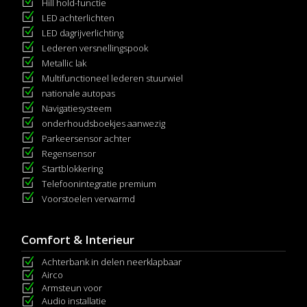
Hill hold-functie
LED achterlichten
LED dagrijverlichting
Lederen versnellingspook
Metallic lak
Multifunctioneel lederen stuurwiel
nationale autopas
Navigatiesysteem
onderhoudsboekjes aanwezig
Parkeersensor achter
Regensensor
Startblokkering
Telefoonintegratie premium
Voorstoelen verwarmd
Comfort & Interieur
Achterbank in delen neerklapbaar
Airco
Armsteun voor
Audio installatie