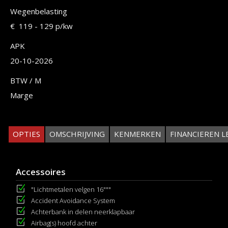
Wegenbelasting
€ 119 - 129 p/kw
APK
20-10-2026
BTW / M
Marge
OPTIES
OMSCHRIJVING
KENMERKEN
FINANCIEREN L
Accessoires
"Lichtmetalen velgen 16"""
Accident Avoidance System
Achterbank in delen neerklapbaar
Airbag(s) hoofd achter