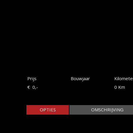
Prijs
Bouwjaar
Kilomete
€ 0,-
0 Km
OPTIES
OMSCHRIJVING