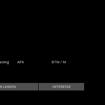
sting
APK
BTW / M
N LEASEN
INTERESSE