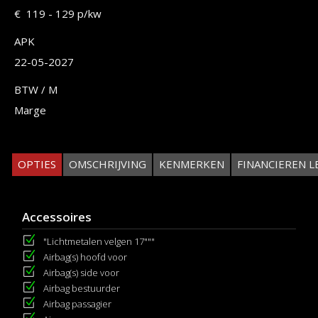
€ 119 - 129 p/kw
APK
22-05-2027
BTW / M
Marge
OPTIES
OMSCHRIJVING
KENMERKEN
FINANCIEREN L
Accessoires
"Lichtmetalen velgen 17"""
Airbag(s) hoofd voor
Airbag(s) side voor
Airbag bestuurder
Airbag passagier