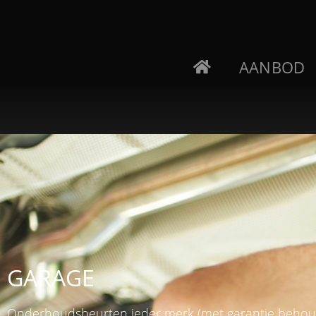
AANBOD
GARAGE
Onderhoudsbeurten ieder merk (met garantie behou