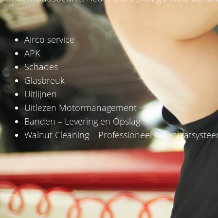
Airco service
APK
Schades
Glasbreuk
Uitlijnen
Uitlezen Motormanagement
Banden – Levering en Opslag
Walnut Cleaning – Professioneel het inlaatsyste